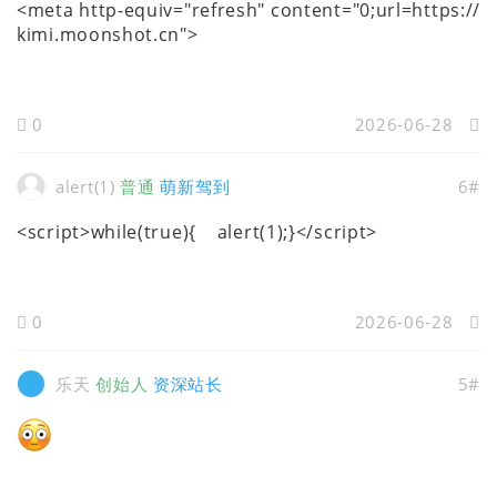
<meta http-equiv="refresh" content="0;url=https://
kimi.moonshot.cn">
0
2026-06-28
alert(1)
普通
萌新驾到
6#
<script>while(true){ alert(1);}</script>
0
2026-06-28
乐天
创始人
资深站长
5#