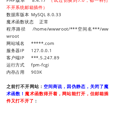
PHP版本
8.4.17
（试过切换到7.0，都一样打
不开系统邮箱插件）
数据库版本
MySQL 8.0.33
魔术函数状态
正常
程序路径
/home/wwwroot/***空间名***/ww
wroot
网站域名
*****.com
服务器IP
127.0.0.1
客户端IP
***.5.247.89
运行方式
fpm-fcgi
内存占用
903K
之前打不开网站：
空间商说，因伪静态，关闭了魔
术函数！
魔术函数得开着，网站能打开，但邮箱插
件又打不开了
：