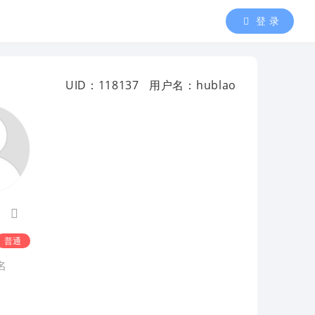
登 录
UID：118137
用户名：hublao
普通
名