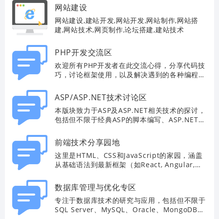
网站建设
网站建设,建站开发,网站开发,网站制作,网站搭
建,网站技术,网页制作,论坛搭建,建站技术
PHP开发交流区
欢迎所有PHP开发者在此交流心得，分享代码技
巧，讨论框架使用，以及解决遇到的各种编程难
题。无论是新手入门还是高手进阶，这里都是一
个学习与成长的空间。
ASP/ASP.NET技术讨论区
本版块致力于ASP及ASP.NET相关技术的探讨，
包括但不限于经典ASP的脚本编写、ASP.NET
MVC框架的应用、Web API的设计等话题。在
这里，你可以找到志同道合的朋友，共同探索
前端技术分享园地
Web开发的世界。
这里是HTML、CSS和JavaScript的家园，涵盖
从基础语法到最新框架（如React, Angular,
Vue.js）的讨论。无论你是前端新人还是资深工
程师，都可以在这里找到有用的信息和资源，促
数据库管理与优化专区
进你的技能提升。
专注于数据库技术的研究与应用，包括但不限于
SQL Server、MySQL、Oracle、MongoDB等
多种数据库管理系统。在这里，你可以学习如何