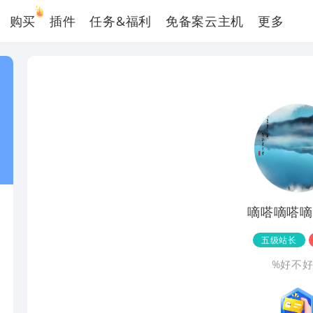
购买
插件
任务&福利
免备案云主机
更多
嘀嗒嘀嗒嘀
五级站长
%好不