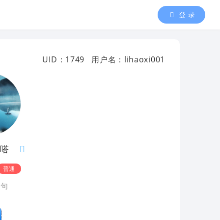
登 录
UID：1749
用户名：lihaoxi001
嗒
普通
好句