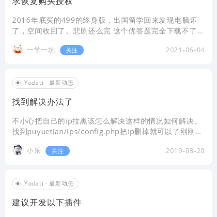
求恢复购买授权
2016年底买的499的终身版，出国留学回来发现电脑坏
了，空间收回了。悲剧还么完 这个优答题完全下载不了，
没有权限！！！！ 麻烦乐天大大查下记录。 把我这个不
一学一坑
2021-06-04
关注
知道怎么被踢出编外的娃捡回来
Yodati - 最新动态
找到解决办法了
不小心把自己的ip拉黑该怎么解决这样的情况如何解决。
找到puyuetian/ips/config.php把ip删掉就可以了刚刚测
试过真的有用广东,湛江
小乐
2019-08-20
关注
Yodati - 最新动态
建议开发以下插件