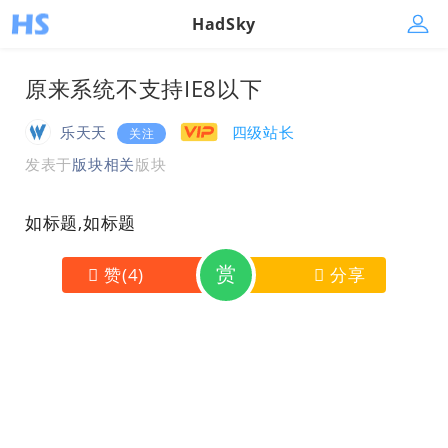
HadSky
原来系统不支持IE8以下
乐天天
四级站长
关注
发表于
版块相关
版块
如标题,如标题
赏
赞
(
4
)
分享