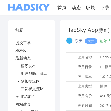
首页
动态
版块
下载
HadSky App源码
动态
乐天
创始
关注
提交工单
模板应用
应用名称
HadS
最新动态
├ 程序发布
应用目录
HS根目
├ 用户帮助、建议及反馈
应用版本
1.0.2
├ 站长交流区
应用类型
插件
└ 开发者交流区
应用售价
456天豆
应用审核区
网站建设
更新时间
2017-