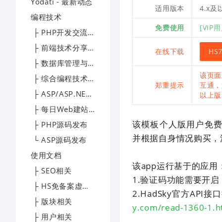
Yodati - 最新动态
适用版本
4.x
编程技术
免费使用
[VIP
├ PHP开发交流区
├ 前端技术分享园地
在线下载
HS
├ 数据库管理与优化专区
该页面
├ 综合编程技术交流区
郑重提示
互通，
├ ASP/ASP.NET技术讨论区
以上版
├ 每日Web建站技术精选
该模板个人版用户免
├ PHP源码发布
并根据自身情况购买，
└ ASP源码发布
使用文档
该app运行基于的应用
├ SEO相关
1.验证码功能需要开启
├ HS免备案虚拟主机帮助文档
2.HadSky官方AP
├ 版块相关
y.com/read-1360-1.h
├ 用户相关