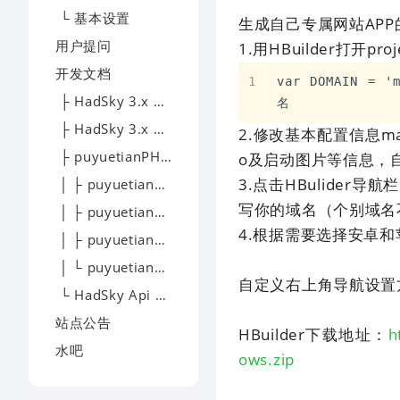
└ 基本设置
生成自己专属网站APP
用户提问
1.用HBuilder打开pro
开发文档
var DOMAIN = 
├ HadSky 3.x 模板开发
名
├ HadSky 3.x 应用开发
2.修改基本配置信息man
├ puyuetianPHP - 开发文档
o及启动图片等信息，
3.点击HBulider导航栏
│ ├ puyuetianPHP - 下载
写你的域名（个别域名
│ ├ puyuetianPHP - 文档
4.根据需要选择安卓
│ ├ puyuetianPHP - 提问
│ └ puyuetianPHP - 交流
自定义右上角导航设置
└ HadSky Api 开发文档
站点公告
HBuilder下载地址：
h
水吧
ows.zip