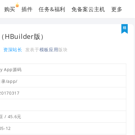
购买
插件
任务&福利
免备案云主机
更多
（HBuilder版）
人
资深站长
发表于
模板应用
版块
ky App源码
录/app/
.20170317
 / 45.6元
05-12