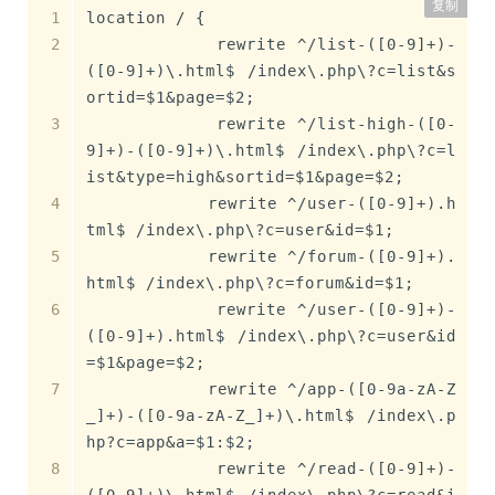
复制
location / {
            rewrite ^/list-([0-9]+)-
([0-9]+)\.html$ /index\.php\?c=list&s
ortid=$1&page=$2;
            rewrite ^/list-high-([0-
9]+)-([0-9]+)\.html$ /index\.php\?c=l
ist&type=high&sortid=$1&page=$2;
            rewrite ^/user-([0-9]+).h
tml$ /index\.php\?c=user&id=$1;
            rewrite ^/forum-([0-9]+).
html$ /index\.php\?c=forum&id=$1;
            rewrite ^/user-([0-9]+)-
([0-9]+).html$ /index\.php\?c=user&id
=$1&page=$2;
            rewrite ^/app-([0-9a-zA-Z
_]+)-([0-9a-zA-Z_]+)\.html$ /index\.p
hp?c=app&a=$1:$2;
            rewrite ^/read-([0-9]+)-