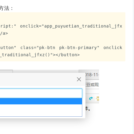
方法：
ript:" onclick="app_puyuetian_traditional_jfx
/a>
button" class="pk-btn pk-btn-primary" onclick
_traditional_jfxz()"></button>