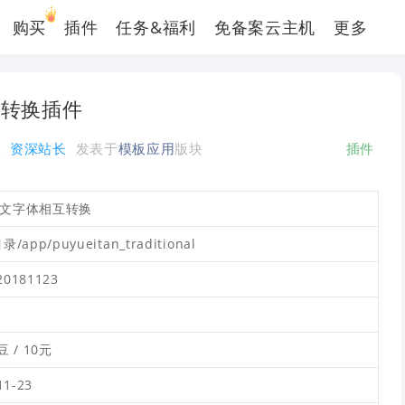
购买
插件
任务&福利
免备案云主机
更多
互转换插件
人
资深站长
发表于
模板应用
版块
插件
文字体相互转换
/app/puyueitan_traditional
.20181123
豆 / 10元
11-23