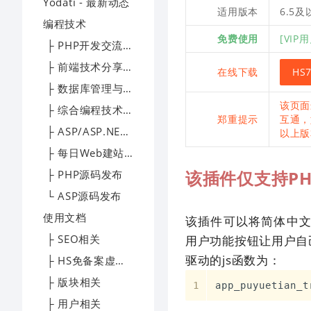
Yodati - 最新动态
适用版本
6.5
编程技术
免费使用
[VIP
├ PHP开发交流区
├ 前端技术分享园地
在线下载
HS
├ 数据库管理与优化专区
该页面
├ 综合编程技术交流区
郑重提示
互通，
├ ASP/ASP.NET技术讨论区
以上版
├ 每日Web建站技术精选
该插件仅支持PH
├ PHP源码发布
└ ASP源码发布
使用文档
该插件可以将简体中
├ SEO相关
用户功能按钮让用户自
驱动的js函数为：
├ HS免备案虚拟主机帮助文档
├ 版块相关
app_puyuetian_t
├ 用户相关