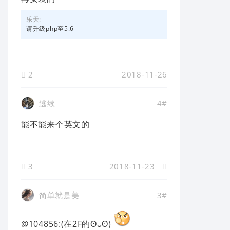
乐天:
请升级php至5.6
2
2018-11-26
逃续
4#
能不能来个英文的
3
2018-11-23
简单就是美
3#
@104856:(在2F的ʘᴗʘ)