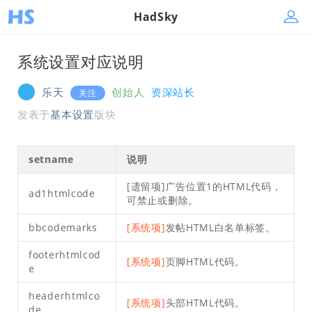
HadSky
系统设置对应说明
乐天
创始人
资深站长
关注
发表于
基本设置
版块
setname
说明
[遗留项]广告位置1的HTML代码，
ad1htmlcode
可禁止或删除。
bbcodemarks
[系统项]
发帖HTML白名单标签。
footerhtmlcod
[系统项]
页脚HTML代码。
e
headerhtmlco
[系统项]
头部HTML代码。
de