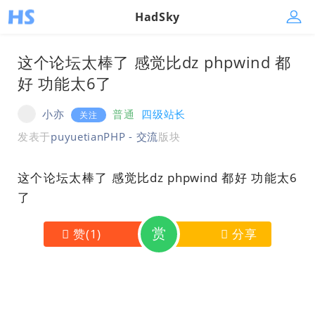
HadSky
这个论坛太棒了 感觉比dz phpwind 都
好 功能太6了
小亦
普通
四级站长
关注
发表于
puyuetianPHP - 交流
版块
这个论坛太棒了 感觉比dz phpwind 都好 功能太6
了
赏
赞
(
1
)
分享