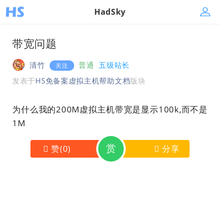
HadSky
带宽问题
清竹
普通
五级站长
关注
发表于
HS免备案虚拟主机帮助文档
版块
为什么我的200M虚拟主机带宽是显示100k,而不是
1M
赏
赞
(
0
)
分享