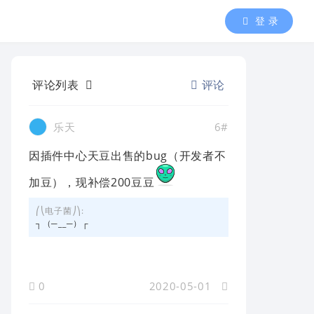
登 录
评论列表
评论
乐天
6#
因插件中心天豆出售的bug（开发者不
加豆），现补偿200豆豆
⎛⎝电子菌⎠⎞:
┐（─__─）┌
0
2020-05-01