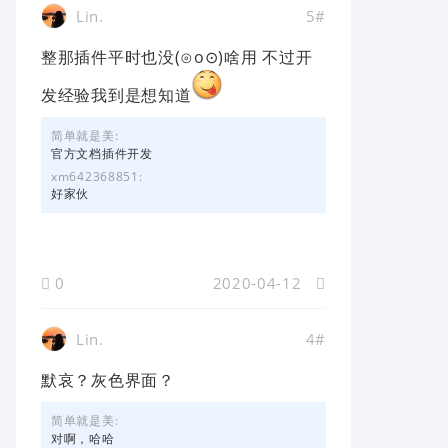
Lin.
5#
整那插件平时也没(⊙o⊙)啥用 不过开
发经验我到是想知道
简单就是美:
官方文档插件开发
xm642368851:
好家伙
0
2020-04-12
Lin.
4#
默哀？灰色界面？
简单就是美:
对啊，哈哈