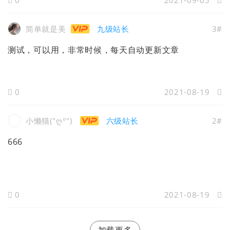
0
2021-09-05
简单就是美
九级站长
3#
测试，可以用，非常时候，每天自动更新文章
0
2021-08-19
小懒猫("⁧⁧ ("⁧‭ღ°
六级站长
2#
666
0
2021-08-19