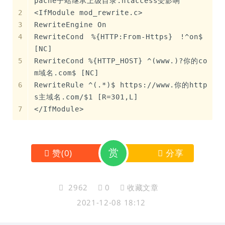
pache子站继承上级目录.htaccess受影响
<IfModule mod_rewrite.c>
RewriteEngine On
RewriteCond %{HTTP:From-Https} !^on$ 
[NC]
RewriteCond %{HTTP_HOST} ^(www.)?你的co
m域名.com$ [NC]                
RewriteRule ^(.*)$ https://www.你的http
s主域名.com/$1 [R=301,L]  
</IfModule>
赏
赞
(
0
)
分享
2962
0
收藏文章
2021-12-08 18:12