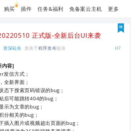
购买
插件
任务&福利
免备案云主机
更多
.8.20220510 正式版-全新后台UI来袭
人
资深站长
发表于
程序发布
版块
H7
更新内容]
ler发信方式；
，全新界面；
状态下搜索页码错误的bug；
后可能跳转404的bug；
显示为文章的bug；
积分相关的bug；
下插入图片或视频超出页面的bug；