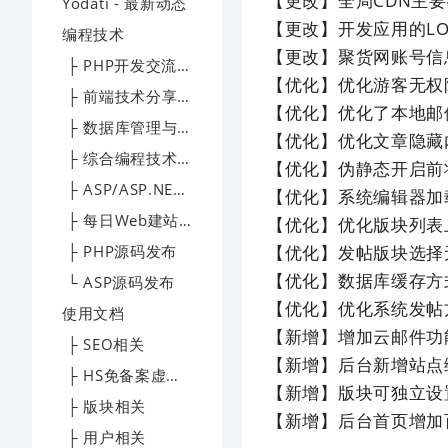
【更改】全局CDN主要
Yodati - 最新动态
【更改】开发应用的LOG
编程技术
【更改】聚货网账号信
├ PHP开发交流区
【优化】优化游客无权
├ 前端技术分享园地
【优化】优化了本地邮
├ 数据库管理与优化专区
【优化】优化文章隐藏
├ 综合编程技术交流区
【优化】伪静态开启前
├ ASP/ASP.NET技术讨论区
【优化】系统编辑器加
├ 每日Web建站技术精选
【优化】优化版块列表
├ PHP源码发布
【优化】发帖版块选择
【优化】数据库缓存方
└ ASP源码发布
【优化】优化系统发帖
使用文档
【新增】增加云邮件功
├ SEO相关
【新增】后台新增站点
├ HS免备案虚拟主机帮助文档
【新增】版块可独立设
├ 版块相关
【新增】后台首页增加
├ 用户相关