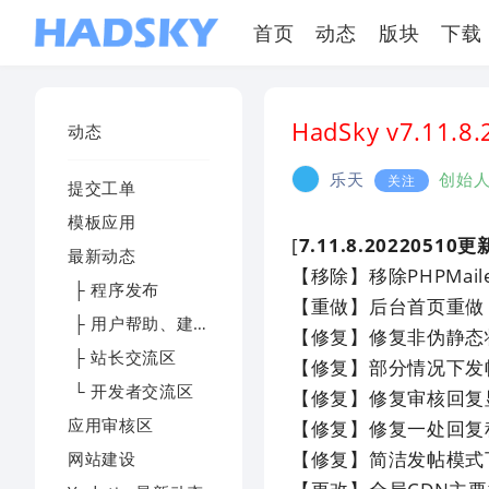
首页
动态
版块
下载
HadSky v7.11
动态
乐天
创始
关注
提交工单
模板应用
[
7.11.8.20220510
最新动态
【移除】移除PHPMai
├ 程序发布
【重做】后台首页重做
├ 用户帮助、建议及反馈
【修复】修复非伪静态
├ 站长交流区
【修复】部分情况下发帖
└ 开发者交流区
【修复】修复审核回复
应用审核区
【修复】修复一处回复
【修复】简洁发帖模式
网站建设