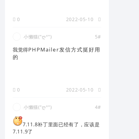
0
2022-05-10
小懒猫("⁧⁧ ("⁧‭ღ°
5#
PHPMailer发信方式挺好用
我觉得
的
0
2022-05-10
小懒猫("⁧⁧ ("⁧‭ღ°
4#
7.11.8补丁里面已经有了，应该是
7.11.9了