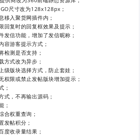
提供商改为360前端静态资源库；
O尺寸改为128x128px；
息移入聚货网插件内；
限回复时的回复框效果及提示；
件发信功能，增加了发信昵称；
内容游客提示方式；
将检测是否支持；
载方式改为异步；
上级版块选择方式，防止套娃；
无权限或禁止发帖版块增加提示；
式；
方式，不再输出源码；
能；
综合权重查询；
置发帖积分；
百度收录量结果；