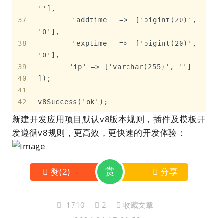
''],
	'addtime' => ['bigint(20)', 
'0'],
	'exptime' => ['bigint(20)', 
'0'],
	'ip' => ['varchar(255)', '']
]);
v8Success('ok');
新建开发应用项目默认v8版本规则，插件及模板开
发遵循v8规则，更高效，更快速的开发体验：
赏
赞
(
2
)
分享
1710
2
收藏文章