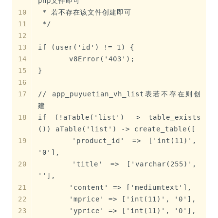
php文件即可
 * 若不存在该文件创建即可
 */
if (user('id') != 1) {
	v8Error('403');
}
// app_puyuetian_vh_list表若不存在则创
建
if (!aTable('list') -> table_exists
()) aTable('list') -> create_table([
	'product_id' => ['int(11)', 
'0'],
	'title' => ['varchar(255)', 
''],
	'content' => ['mediumtext'],
	'mprice' => ['int(11)', '0'],
	'yprice' => ['int(11)', '0'],