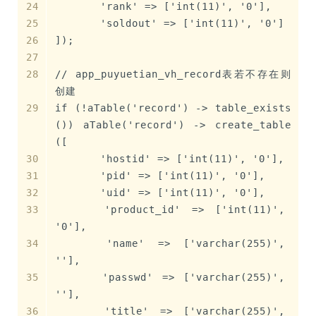
	'rank' => ['int(11)', '0'],
	'soldout' => ['int(11)', '0']
]);
// app_puyuetian_vh_record表若不存在则
创建
if (!aTable('record') -> table_exists
()) aTable('record') -> create_table
([
	'hostid' => ['int(11)', '0'],
	'pid' => ['int(11)', '0'],
	'uid' => ['int(11)', '0'],
	'product_id' => ['int(11)', 
'0'],
	'name' => ['varchar(255)', 
''],
	'passwd' => ['varchar(255)', 
''],
	'title' => ['varchar(255)', 