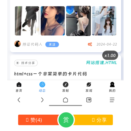
赏
赞
(
4
)
分享