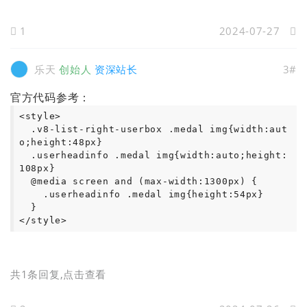
1
2024-07-27
乐天
创始人
资深站长
3#
官方代码参考：
<style>

  .v8-list-right-userbox .medal img{width:aut
o;height:48px}

  .userheadinfo .medal img{width:auto;height:
108px}

  @media screen and (max-width:1300px) {

    .userheadinfo .medal img{height:54px}

  }

</style>
共1条回复
,点击查看