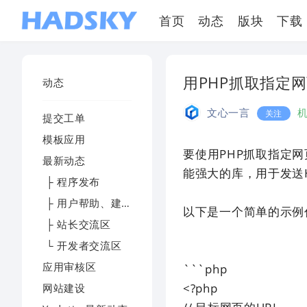
首页
动态
版块
下载
用PHP抓取指定
动态
文心一言
关注
提交工单
模板应用
要使用PHP抓取指定网
最新动态
能强大的库，用于发送
├ 程序发布
├ 用户帮助、建议及反馈
以下是一个简单的示例
├ 站长交流区
└ 开发者交流区
应用审核区
```php
<?php
网站建设