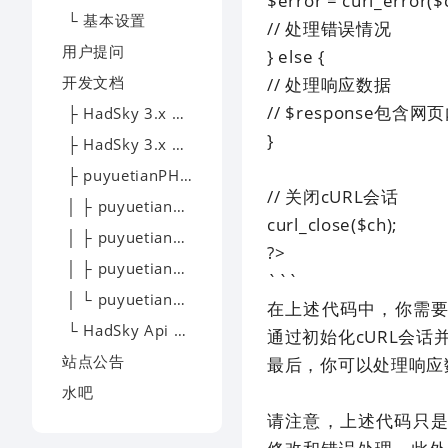
$error = curl_error($
└ 基本设置
// 处理错误情况
用户提问
} else {
开发文档
// 处理响应数据
// $response包含
├ HadSky 3.x 模板开发
}
├ HadSky 3.x 应用开发
├ puyuetianPHP - 开发文档
// 关闭cURL会话
│ ├ puyuetianPHP - 下载
curl_close($ch);
│ ├ puyuetianPHP - 文档
?>
│ ├ puyuetianPHP - 提问
```
│ └ puyuetianPHP - 交流
在上述代码中，你需要将
└ HadSky Api 开发文档
通过初始化cURL会话
站点公告
最后，你可以处理响应
水吧
请注意，上述代码只