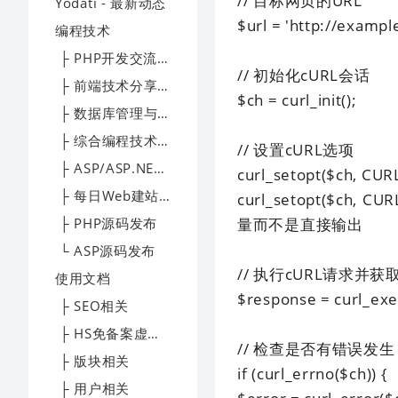
// 目标网页的URL
Yodati - 最新动态
$url = 'http://exampl
编程技术
├ PHP开发交流区
// 初始化cURL会话
├ 前端技术分享园地
$ch = curl_init();
├ 数据库管理与优化专区
├ 综合编程技术交流区
// 设置cURL选项
├ ASP/ASP.NET技术讨论区
curl_setopt($ch, CU
├ 每日Web建站技术精选
curl_setopt($ch, 
├ PHP源码发布
量而不是直接输出
└ ASP源码发布
// 执行cURL请求并获
使用文档
$response = curl_exe
├ SEO相关
├ HS免备案虚拟主机帮助文档
// 检查是否有错误发生
├ 版块相关
if (curl_errno($ch)) {
├ 用户相关