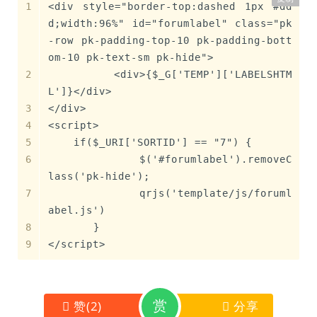
<div style="border-top:dashed 1px #dd
d;width:96%" id="forumlabel" class="pk
-row pk-padding-top-10 pk-padding-bott
om-10 pk-text-sm pk-hide">
	<div>{$_G['TEMP']['LABELSHTM
L']}</div>	
</div>
<script>
    if($_URI['SORTID'] == "7") {
		$('#forumlabel').removeC
lass('pk-hide');
		qrjs('template/js/foruml
abel.js')
	}
</script>
赏
赞
(
2
)
分享