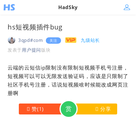
HadSky
hs短视频插件bug
3qpd#com
九级站长
关注
发表于
用户提问
版块
云端的云短信ip限制没有限制短视频手机号注册，
短视频可以可以无限发送验证码，应该是只限制了
社区手机号注册，话说短视频啥时候能改成网页注
册啊
赏
赞
(
1
)
分享