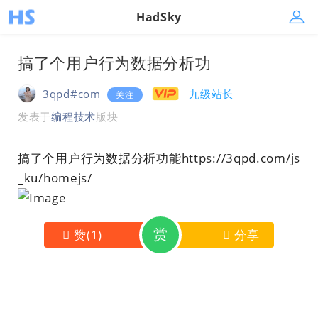
HadSky
搞了个用户行为数据分析功
3qpd#com
九级站长
关注
发表于
编程技术
版块
搞了个用户行为数据分析功能https://3qpd.com/js
_ku/homejs/
赏
赞
(
1
)
分享