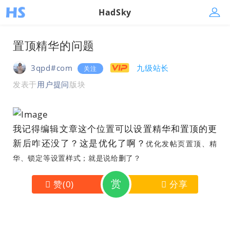
HadSky
置顶精华的问题
3qpd#com
九级站长
关注
发表于
用户提问
版块
我记得编辑文章这个位置可以设置精华和置顶的更
新后咋还没了？这是优化了啊？
优化发帖页置顶、精
华、锁定等设置样式；就是说给删了？
赏
赞
(
0
)
分享