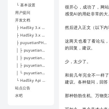
└ 基本设置
很开心，成功了，网
用户提问
感觉AI的用处非常的
开发文档
然后进入正文（以下内
├ HadSky 3.x 模板开发
├ HadSky 3.x 应用开发
这两天也看了看论坛
├ puyuetianPHP - 开发文档
的回复，建议。
│ ├ puyuetianPHP - 下载
│ ├ puyuetianPHP - 文档
少，太少了。
│ ├ puyuetianPHP - 提问
│ └ puyuetianPHP - 交流
和前几年完全不一样
└ HadSky Api 开发文档
建议。各种疑问，回答
站点公告
那种勃勃生机、万物竞
水吧