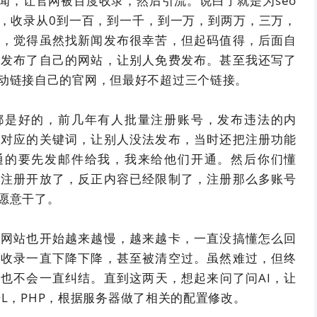
闻，让官网被百度收录，然后引流。说白了就是为seo
，收录从0到一百，到一千，到一万，到两万，三万，
心，觉得虽然找新闻发布很幸苦，但起码值得，后面自
上发布了自己的网站，让别人免费发布。甚至我还写了
动链接自己的官网，但最好不超过三个链接。
都是好的，前几年有人批量注册账号，发布违法的内
置对应的关键词，让别人没法发布，当时还把注册功能
通的要先发邮件给我，我来给他们开通。然后你们懂
把注册开放了，反正内容已经限制了，注册那么多账号
愿意干了。
，网站也开始越来越慢，越来越卡，一直没搞懂怎么回
后收录一直下降下降，甚至被清空过。虽然难过，但终
也不会一直纠结。直到这两天，想起来问了问AI，让
ySQL，PHP，根据服务器做了相关的配置修改。