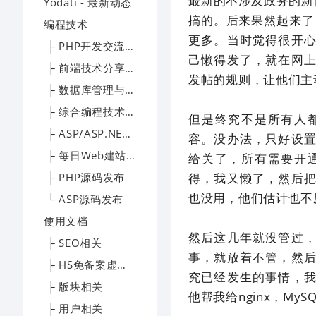
最新的不涉及政务的新
Yodati - 最新动态
搞的。后来果然起来了
编程技术
更多。当时觉得很开
├ PHP开发交流区
己懒得发了，就在网
├ 前端技术分享园地
发帖的规则，让他们主
├ 数据库管理与优化专区
├ 综合编程技术交流区
但是终究不是所有人
├ ASP/ASP.NET技术讨论区
容。没办法，只好设
├ 每日Web建站技术精选
给关了，所有需要开
├ PHP源码发布
得，我又懒了，然后
也没用，他们估计也不
└ ASP源码发布
使用文档
然后这几年就没管过
├ SEO相关
事，就放着不管，然
├ HS免备案虚拟主机帮助文档
究已经发生的事情，我
├ 版块相关
他帮我给nginx，M
├ 用户相关