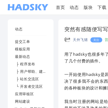
首页
动态
版块
下载
突然有感随便写
动态
天外飞猪
关注
提交工单
模板应用
用了hadsky也很
最新动态
了几个付费的插件。
├ 程序发布
├ 用户帮助、建议及反馈
一开始使用hadsk
├ 站长交流区
决了很多我不会的东
└ 开发者交流区
的各种板块的设计和臃
应用审核区
我当时注册的网站是
网站建设