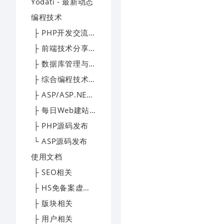
Yodati - 最新动态
编程技术
├ PHP开发交流区
├ 前端技术分享园地
├ 数据库管理与优化专区
├ 综合编程技术交流区
├ ASP/ASP.NET技术讨论区
├ 每日Web建站技术精选
├ PHP源码发布
└ ASP源码发布
使用文档
├ SEO相关
├ HS免备案虚拟主机帮助文档
├ 版块相关
├ 用户相关