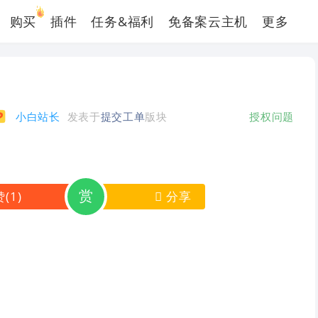
购买
插件
任务&福利
免备案云主机
更多
小白站长
发表于
提交工单
版块
授权问题
赏
赞
(
1
)
分享