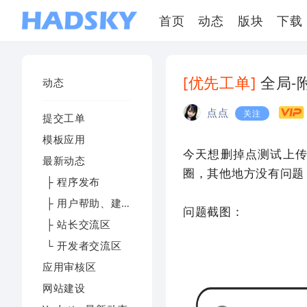
首页
动态
版块
下载
[优先工单]
全局-
动态
点点
关注
提交工单
模板应用
今天想删掉点测试上
最新动态
圈，其他地方没有问题
├ 程序发布
├ 用户帮助、建议及反馈
问题截图：
├ 站长交流区
└ 开发者交流区
应用审核区
网站建设