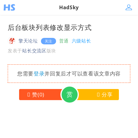
HadSky
后台板块列表修改显示方式
擎天论坛
普通
六级站长
关注
发表于
站长交流区
版块
您需要
登录
并回复后才可以查看该文章内容
赏
赞
(
0
)
分享