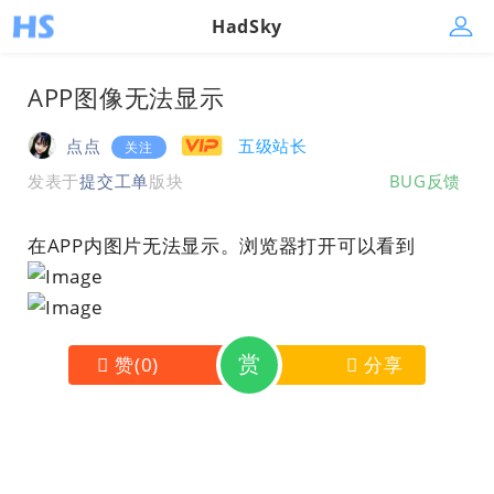
HadSky
APP图像无法显示
点点
五级站长
关注
发表于
提交工单
版块
BUG反馈
在APP内图片无法显示。浏览器打开可以看到
赏
赞
(
0
)
分享