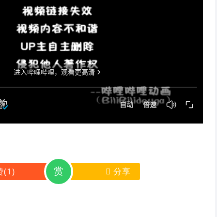
赏
赞
(
1
)
分享