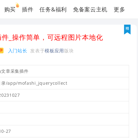
购买
插件
任务&福利
免备案云主机
更多
集插件_操作简单，可远程图片本地化
入门站长
发表于
模板应用
版块
ery文章采集插件
/app/mofashi_jquerycollect
.20231027
元
10-27