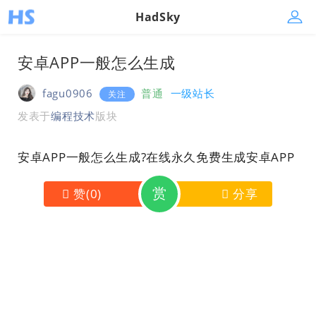
HadSky
安卓APP一般怎么生成
fagu0906
普通
一级站长
关注
发表于
编程技术
版块
安卓APP一般怎么生成?在线永久免费生成安卓APP
赏
赞
(
0
)
分享