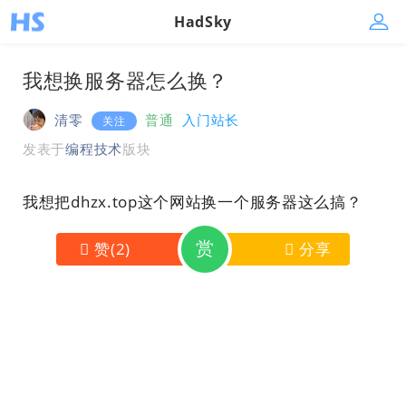
HadSky
我想换服务器怎么换？
清零
普通
入门站长
关注
发表于
编程技术
版块
我想把dhzx.top这个网站换一个服务器这么搞？
赏
赞
(
2
)
分享