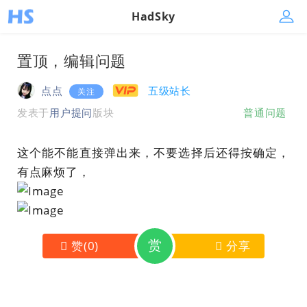
HadSky
置顶，编辑问题
点点
五级站长
关注
发表于
用户提问
版块
普通问题
这个能不能直接弹出来，不要选择后还得按确定，
有点麻烦了，
赏
赞
(
0
)
分享